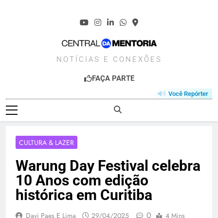
Skip
to
content
CENTRALDAMENT
NOTÍCIAS E CONEXÕES
FAÇA PARTE
Você Repórter
CULTURA & LAZER
Warung Day Festival celebra
10 Anos com edição
histórica em Curitiba
0
Davi Paes E Lima
29/04/2025
4 Mins