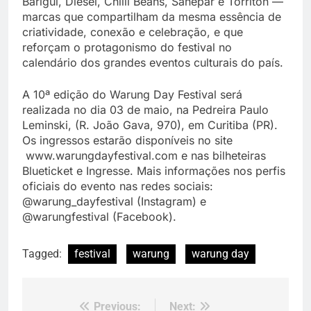
Barigüi, Diesel, Chilli Beans, Sanepar e Torriton —
marcas que compartilham da mesma essência de
criatividade, conexão e celebração, e que
reforçam o protagonismo do festival no
calendário dos grandes eventos culturais do país.
A 10ª edição do Warung Day Festival será
realizada no dia 03 de maio, na Pedreira Paulo
Leminski, (R. João Gava, 970), em Curitiba (PR).
Os ingressos estarão disponíveis no site
www.warungdayfestival.com e nas bilheteiras
Blueticket e Ingresse. Mais informações nos perfis
oficiais do evento nas redes sociais:
@warung_dayfestival (Instagram) e
@warungfestival (Facebook).
Tagged:
festival
warung
warung day
Previous:
Next:
Navegação