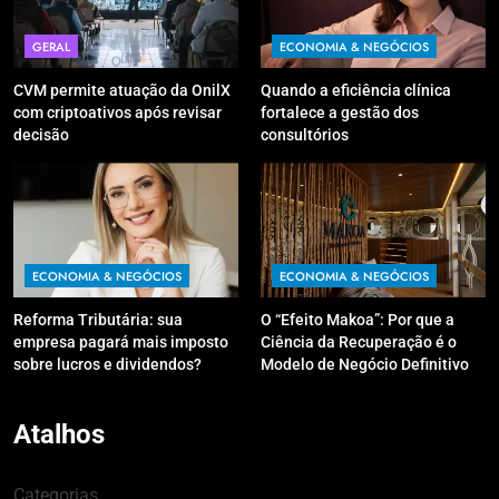
GERAL
ECONOMIA & NEGÓCIOS
CVM permite atuação da OnilX
Quando a eficiência clínica
com criptoativos após revisar
fortalece a gestão dos
decisão
consultórios
ECONOMIA & NEGÓCIOS
ECONOMIA & NEGÓCIOS
Reforma Tributária: sua
O “Efeito Makoa”: Por que a
empresa pagará mais imposto
Ciência da Recuperação é o
sobre lucros e dividendos?
Modelo de Negócio Definitivo
para Investir em 2026
Atalhos
Categorias