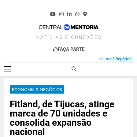
Skip
to
content
CENTRALDAMENT
NOTÍCIAS E CONEXÕES
FAÇA PARTE
Você Repórter
ECONOMIA & NEGÓCIOS
Fitland, de Tijucas, atinge
marca de 70 unidades e
consolida expansão
nacional