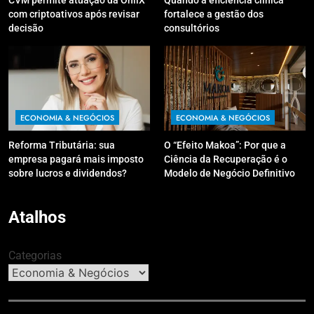
CVM permite atuação da OnilX
Quando a eficiência clínica
com criptoativos após revisar
fortalece a gestão dos
decisão
consultórios
ECONOMIA & NEGÓCIOS
ECONOMIA & NEGÓCIOS
Reforma Tributária: sua
O “Efeito Makoa”: Por que a
empresa pagará mais imposto
Ciência da Recuperação é o
sobre lucros e dividendos?
Modelo de Negócio Definitivo
para Investir em 2026
Atalhos
Categorias