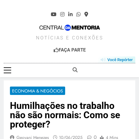
Skip
to
content
CENTRALDAMENT
NOTÍCIAS E CONEXÕES
FAÇA PARTE
Você Repórter
ECONOMIA & NEGÓCIOS
Humilhações no trabalho
não são normais: Como se
proteger?
0
Geovani Menezes
10/06/2025
4 Mins