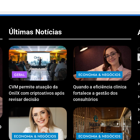
Últimas Notícias
C
GERAL
ECONOMIA & NEGÓCIOS
CVM permite atuação da
Quando a eficiência clínica
OnilX com criptoativos após
fortalece a gestão dos
revisar decisão
consultórios
ECONOMIA & NEGÓCIOS
ECO
o
Reforma Tributária: sua empresa pagará
O “Ef
mais imposto sobre lucros e dividendos?
Recup
ECONOMIA & NEGÓCIOS
ECONOMIA & NEGÓCIOS