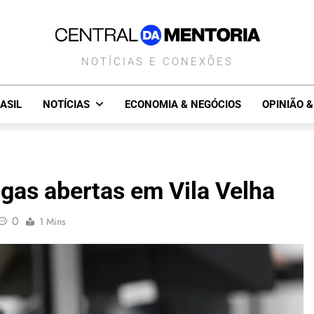
CENTRALDAMENTORIA.COM.B
NOTÍCIAS E CONEXÕES
ASIL
NOTÍCIAS
ECONOMIA & NEGÓCIOS
OPINIÃO 
gas abertas em Vila Velha
0
1 Mins