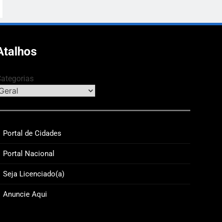
Atalhos
ategorias
Portal de Cidades
Portal Nacional
Seja Licenciado(a)
NOMIA & NEGÓCIOS
GERAL
Anuncie Aqui
eito Makoa”: Por que a Ciência da
CVM permit
eração é o Modelo de Negócio
criptoativos