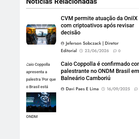
Notícias Relacionadas
CVM permite atuação da OnilX
com criptoativos após revisar
decisão
Jeferson Sobczack | Diretor
Editorial
23/06/2026
0
Caio Coppolla é confirmado c
Caio Coppolla
palestrante no ONDM Brasil e
apresenta a
Balneário Camboriú
palestra 'Por que
o Brasil está
Davi Paes E Lima
16/09/2025
condenado ao
sucesso', em
outubro, no
ONDM