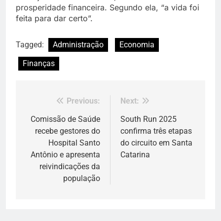
prosperidade financeira. Segundo ela, “a vida foi
feita para dar certo”.
Tagged:
Administração
Economia
Finanças
Previous:
Next:
Navegação
de
Comissão de Saúde
South Run 2025
recebe gestores do
confirma três etapas
Post
Hospital Santo
do circuito em Santa
Antônio e apresenta
Catarina
reivindicações da
população