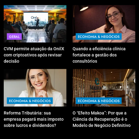
GERAL
ECONOMIA & NEGÓCIOS
CVM permite atuação da OnilX
Quando a eficiência clínica
com criptoativos após revisar
fortalece a gestão dos
decisão
consultórios
ECONOMIA & NEGÓCIOS
ECONOMIA & NEGÓCIOS
Reforma Tributária: sua
O “Efeito Makoa”: Por que a
empresa pagará mais imposto
Ciência da Recuperação é o
sobre lucros e dividendos?
Modelo de Negócio Definitivo
para Investir em 2026