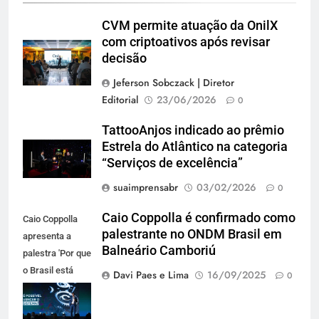
CVM permite atuação da OnilX
com criptoativos após revisar
decisão
Jeferson Sobczack | Diretor
Editorial
23/06/2026
0
TattooAnjos indicado ao prêmio
Estrela do Atlântico na categoria
“Serviços de excelência”
suaimprensabr
03/02/2026
0
Caio Coppolla é confirmado como
Caio Coppolla
palestrante no ONDM Brasil em
apresenta a
Balneário Camboriú
palestra 'Por que
o Brasil está
Davi Paes e Lima
16/09/2025
0
condenado ao
sucesso', em