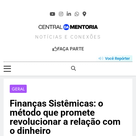
Skip
to
content
CENTRALDAMENT
NOTÍCIAS E CONEXÕES
FAÇA PARTE
Você Repórter
GERAL
Finanças Sistêmicas: o
método que promete
revolucionar a relação com
o dinheiro