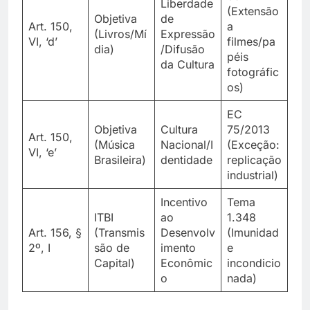
Liberdade
(Extensão
Objetiva
de
Art. 150,
a
(Livros/Mí
Expressão
VI, ‘d’
filmes/pa
dia)
/Difusão
péis
da Cultura
fotográfic
os)
EC
Objetiva
Cultura
75/2013
Art. 150,
(Música
Nacional/I
(Exceção:
VI, ‘e’
Brasileira)
dentidade
replicação
industrial)
Incentivo
Tema
ITBI
ao
1.348
Art. 156, §
(Transmis
Desenvolv
(Imunidad
2º, I
são de
imento
e
Capital)
Econômic
incondicio
o
nada)