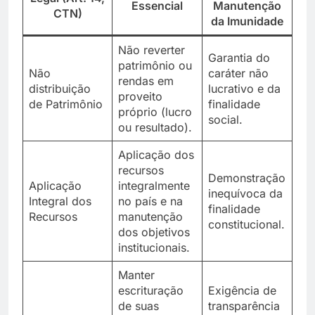
Essencial
Manutenção
CTN)
da Imunidade
Não reverter
Garantia do
patrimônio ou
Não
caráter não
rendas em
distribuição
lucrativo e da
proveito
de Patrimônio
finalidade
próprio (lucro
social.
ou resultado).
Aplicação dos
recursos
Demonstração
Aplicação
integralmente
inequívoca da
Integral dos
no país e na
finalidade
Recursos
manutenção
constitucional.
dos objetivos
institucionais.
Manter
escrituração
Exigência de
de suas
transparência