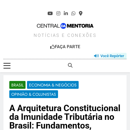
Skip
to
content
CENTRALDAMENT
NOTÍCIAS E CONEXÕES
FAÇA PARTE
Você Repórter
BRASIL
ECONOMIA & NEGÓCIOS
OPINIÃO & COLUNISTAS
A Arquitetura Constitucional
da Imunidade Tributária no
Brasil: Fundamentos,