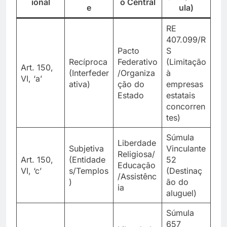
ional
o Central
e
ula)
RE
407.099/R
Pacto
S
Recíproca
Federativo
(Limitação
Art. 150,
(Interfeder
/Organiza
à
VI, ‘a’
ativa)
ção do
empresas
Estado
estatais
concorren
tes)
Súmula
Liberdade
Subjetiva
Vinculante
Religiosa/
Art. 150,
(Entidade
52
Educação
VI, ‘c’
s/Templos
(Destinaç
/Assistênc
)
ão do
ia
aluguel)
Súmula
657