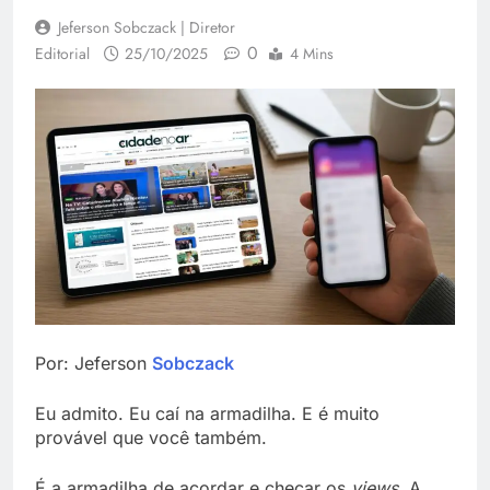
Jeferson Sobczack | Diretor
0
Editorial
25/10/2025
4 Mins
Por: Jeferson
Sobczack
Eu admito. Eu caí na armadilha. E é muito
provável que você também.
É a armadilha de acordar e checar os
views
. A