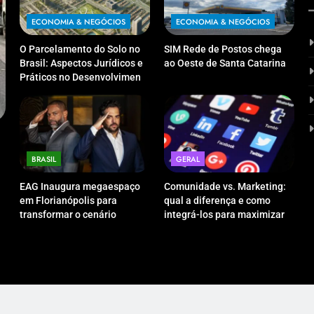
ECONOMIA & NEGÓCIOS
ECONOMIA & NEGÓCIOS
O Parcelamento do Solo no
SIM Rede de Postos chega
Brasil: Aspectos Jurídicos e
ao Oeste de Santa Catarina
Práticos no Desenvolvimento
Imobiliário
TECNOLOGIA & EDUCAÇÃO
ECO
Do local ao global: como a fluência em
ONDM
idiomas pode acelerar sua carreira
traz 
BRASIL
GERAL
14/09/2025
14/
EAG Inaugura megaespaço
Comunidade vs. Marketing:
em Florianópolis para
qual a diferença e como
transformar o cenário
integrá-los para maximizar
empresarial
resultados?