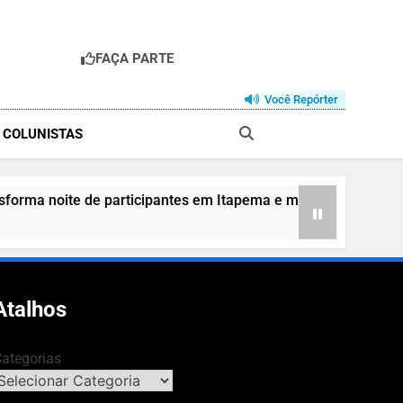
FAÇA PARTE
R
Você Repórter
& COLUNISTAS
ma noite de participantes em Itapema e mostra que todos po
Atalhos
ategorias