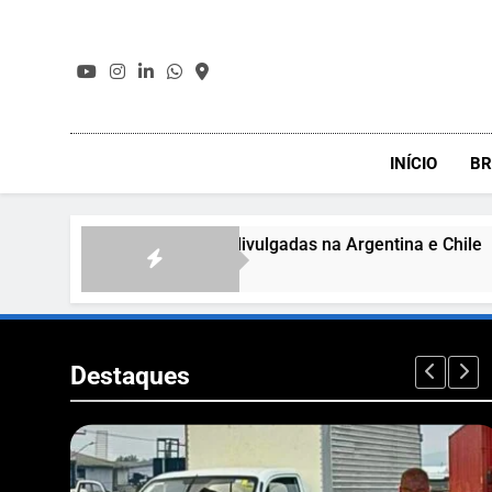
Skip
to
content
INÍCIO
BR
osta Verde & Mar serão divulgadas na Argentina e Chile
Destaques