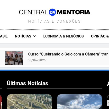
CENTRALDAMENTORIA.COM.B
NOTÍCIAS E CONEXÕES
ASIL
NOTÍCIAS
ECONOMIA & NEGÓCIOS
OPINIÃO 
Curso “Quebrando o Gelo com a Câmera” transfor
18/06/2025
Últimas Notícias
C