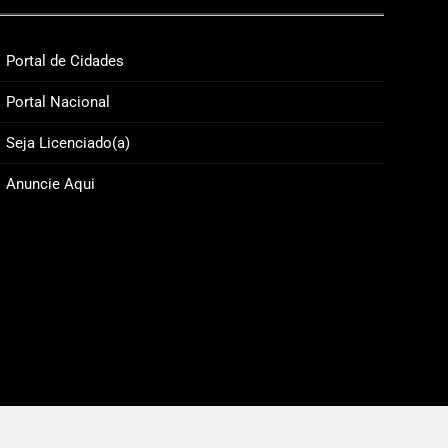
Portal de Cidades
Portal Nacional
Seja Licenciado(a)
NOMIA & NEGÓCIOS
POLÍTICA
Anuncie Aqui
 2025, em Balneário Camboriú,
O derretime
talk sobre o poder do casal nos negócios
14/09/2025
09/2025