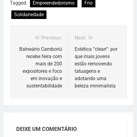
Tagged:
Empreendedorismo
Frio
Solidariedade
Previous:
Next:
Navegação
de
Balneário Camboriú
Estética “clean”: por
recebe feira com
que mais jovens
Post
mais de 200
estão removendo
expositores e foco
tatuagens e
em inovação e
adotando uma
sustentabilidade
beleza minimalista
DEIXE UM COMENTÁRIO