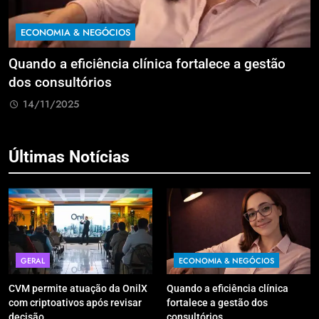
ECONOMIA & NEGÓCIOS
Quando a eficiência clínica fortalece a gestão
R
dos consultórios
i
14/11/2025
Últimas Notícias
GERAL
ECONOMIA & NEGÓCIOS
CVM permite atuação da OnilX
Quando a eficiência clínica
com criptoativos após revisar
fortalece a gestão dos
decisão
consultórios