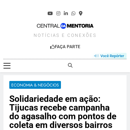
Skip
to
content
CENTRALDAMENT
NOTÍCIAS E CONEXÕES
FAÇA PARTE
Você Repórter
ECONOMIA & NEGÓCIOS
Solidariedade em ação:
Tijucas recebe campanha
do agasalho com pontos de
coleta em diversos bairros