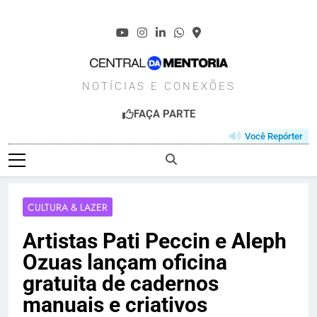
Skip
to
content
CENTRALDAMENT
NOTÍCIAS E CONEXÕES
FAÇA PARTE
Você Repórter
CULTURA & LAZER
Artistas Pati Peccin e Aleph
Ozuas lançam oficina
gratuita de cadernos
manuais e criativos