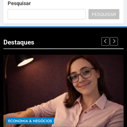
Pesquisar
PESQUISAR
Destaques
A & NEGÓCIOS
ECONOMIA &