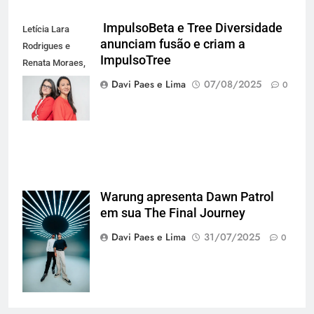
ImpulsoBeta e Tree Diversidade
Letícia Lara
anunciam fusão e criam a
Rodrigues e
ImpulsoTree
Renata Moraes,
da ImpulsoTree
Davi Paes e Lima
07/08/2025
0
(Foto
Divulgação)
Warung apresenta Dawn Patrol
Maz e antdot
em sua The Final Journey
(Foto
@euandrequeiroz)
Davi Paes e Lima
31/07/2025
0