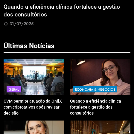
eficiência clínica fortalece a gestão
Reforma Tri
ultórios
imposto sob
025
31/07/2025
Últimas Notícias
GERAL
ECONOMIA & NEGÓCIOS
CVM permite atuação da OnilX
Quando a eficiência clínica
com criptoativos após revisar
fortalece a gestão dos
decisão
consultórios