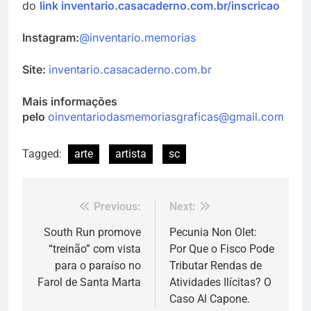
do
link inventario.casacaderno.com.br/inscricao
Instagram:
@inventario.memorias
Site:
inventario.casacaderno.com.br
Mais informações
pelo
oinventariodasmemoriasgraficas@gmail.com
Tagged:
arte
artista
sc
Previous:
Next:
Navegação
de
South Run promove
Pecunia Non Olet:
“treinão” com vista
Por Que o Fisco Pode
Post
para o paraíso no
Tributar Rendas de
Farol de Santa Marta
Atividades Ilícitas? O
Caso Al Capone.