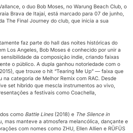
allance, o duo Bob Moses, no Warung Beach Club, o
raia Brava de Itajaí, está marcado para 07 de junho,
 The Final Journey do club, que inicia a sua
ente faz parte do hall das noites históricas do
 Los Angeles, Bob Moses é conhecido por unir a
sensibilidade da composição indie, criando faixas
nte o público. A dupla ganhou notoriedade com o
2015), que trouxe o hit “Tearing Me Up” — faixa que
u na categoria de Melhor Remix com RAC. Desde
ve set híbrido que mescla instrumentos ao vivo,
resentações a festivais como Coachella,
iados como
Battle Lines
(2018) e
The Silence in
u, mas manteve a atmosfera melancólica, dançante e
borações com nomes como ZHU, Ellen Allien e RÜFÜS