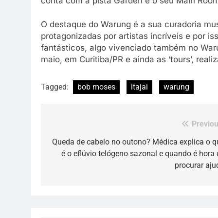
conta com a pista Garden e o seu Main Room 
O destaque do Warung é a sua curadoria mus
protagonizadas por artistas incríveis e por i
fantásticos, algo vivenciado também no War
maio, em Curitiba/PR e ainda as ‘tours’, reali
Tagged:
bob moses
itajai
warung
Previou
Navegação
de
Queda de cabelo no outono? Médica explica o q
é o eflúvio telógeno sazonal e quando é hora 
Post
procurar aju