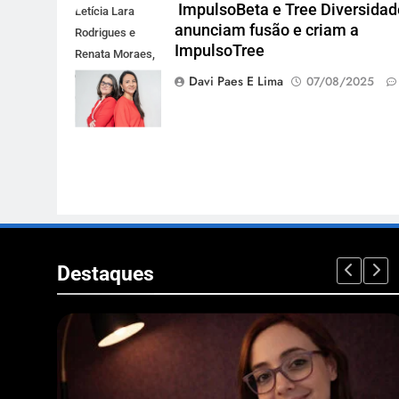
ImpulsoBeta e Tree Diversidad
Letícia Lara
anunciam fusão e criam a
Rodrigues e
ImpulsoTree
Renata Moraes,
da ImpulsoTree
Davi Paes E Lima
07/08/2025
(Foto
Divulgação)
Destaques