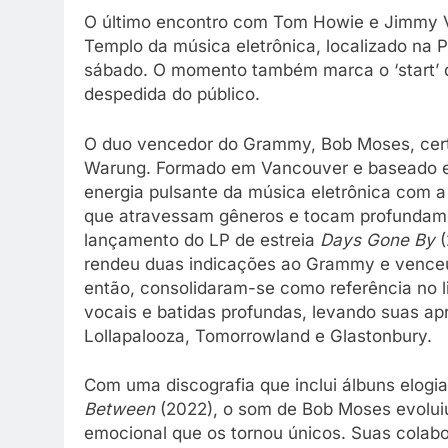
O último encontro com Tom Howie e Jimmy V
Templo da música eletrônica, localizado na P
sábado. O momento também marca o ‘start’ da
despedida do público.
O duo vencedor do Grammy, Bob Moses, certam
Warung. Formado em Vancouver e baseado em
energia pulsante da música eletrônica com a 
que atravessam gêneros e tocam profundame
lançamento do LP de estreia
Days Gone By
(
rendeu duas indicações ao Grammy e vence
então, consolidaram-se como referência no li
vocais e batidas profundas, levando suas ap
Lollapalooza, Tomorrowland e Glastonbury.
Com uma discografia que inclui álbuns elog
Between
(2022), o som de Bob Moses evolui
emocional que os tornou únicos. Suas cola