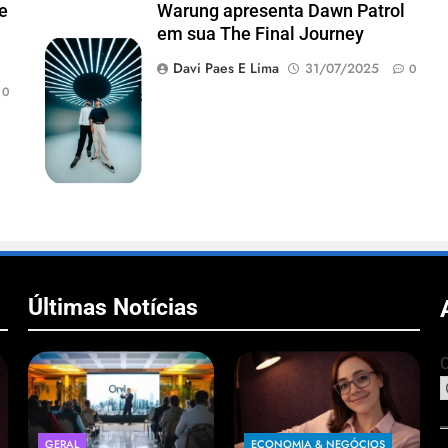
e
Warung apresenta Dawn Patrol
em sua The Final Journey
Maz e antdot
Davi Paes E Lima
31/07/2025
0
(Foto
0
@euandrequeiroz)
Últimas Notícias
C
GERAL
ECONOMIA & NEGÓCIOS