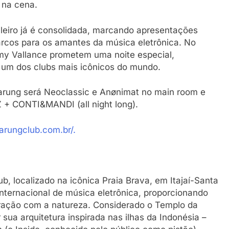
 na cena.
leiro já é consolidada, marcando apresentações
rcos para os amantes da música eletrônica. No
my Vallance prometem uma noite especial,
e um dos clubs mais icônicos do mundo.
arung será Neoclassic e Anønimat no main room e
 + CONTI&MANDI (all night long).
arungclub.com.br/.
, localizado na icônica Praia Brava, em Itajaí-Santa
 internacional de música eletrônica, proporcionando
teração com a natureza. Considerado o Templo da
sua arquitetura inspirada nas ilhas da Indonésia –