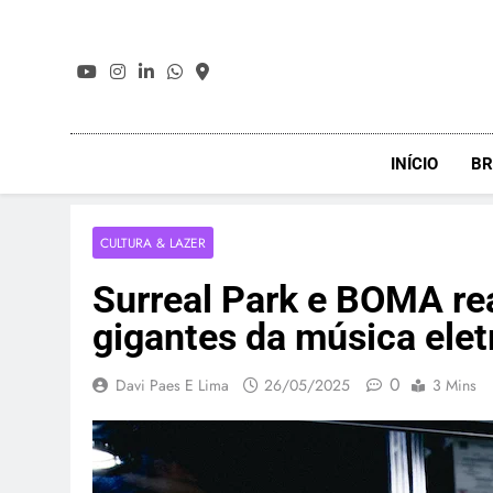
Skip
to
content
INÍCIO
BR
CULTURA & LAZER
Surreal Park e BOMA r
gigantes da música elet
0
Davi Paes E Lima
26/05/2025
3 Mins