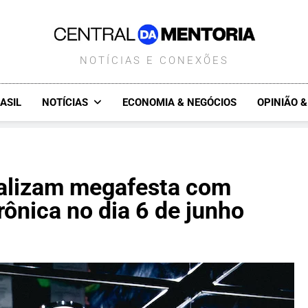
CENTRALDAMENTORIA.COM.B
NOTÍCIAS E CONEXÕES
ASIL
NOTÍCIAS
ECONOMIA & NEGÓCIOS
OPINIÃO 
ealizam megafesta com
rônica no dia 6 de junho