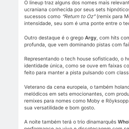
O lineup traz alguns dos nomes mais relevan
ucraniana conhecida por seus sets hipnóticos
sucessos como
“Return to Oz”
(remix para M
intensidade, seu som é uma ponte entre o t
Outro destaque é o grego
Argy
, com hits c
profunda, que vem dominando pistas com fa
Representando o tech house sofisticado, o 
identidade única, como se ouve em faixas 
feito para manter a pista pulsando com class
Veterano da cena europeia, o também hola
melódicos em sets emocionantes, com prod
remixes para nomes como Moby e Röyksopp. 
sua versatilidade e bom gosto.
A noite também terá o trio dinamarquês
Who
performance ao vivo e discotecagem com seu 