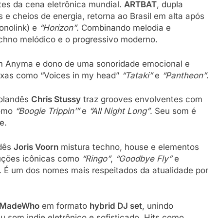
tes da cena eletrônica mundial.
ARTBAT
, dupla
 e cheios de energia, retorna ao Brasil em alta após
onolink) e
“Horizon”
. Combinando melodia e
echno melódico e o progressivo moderno.
om Anyma e dono de uma sonoridade emocional e
ixas como “Voices in my head”
“Tataki”
e
“Pantheon”
.
holandês
Chris Stussy
traz grooves envolventes com
como
“Boogie Trippin’”
e
“All Night Long”
. Seu som é
e.
ndês
Joris Voorn
mistura techno, house e elementos
uções icônicas como
“Ringo”
,
“Goodbye Fly”
e
É um dos nomes mais respeitados da atualidade por
MadeWho
em formato
hybrid DJ set
, unindo
som indie eletrônico e sofisticado. Hits como