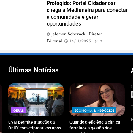
Protegido: Portal Cidadenoar
chega a Medianeira para conectar
a comunidade e gerar
oportunidades
Jeferson Sobczack | Diretor
Editorial
14/11/2025
0
Últimas Notícias
C
GERAL
ECONOMIA & NEGÓCIOS
CVM permite atuação da
Quando a eficiência clínica
OnilX com criptoativos após
fortalece a gestão dos