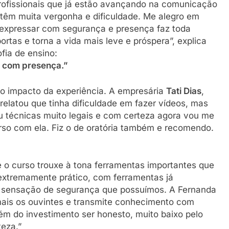
profissionais que já estão avançando na comunicação
 têm muita vergonha e dificuldade. Me alegro em
e expressar com segurança e presença faz toda
rtas e torna a vida mais leve e próspera”, explica
fia de ensino:
o com presença.”
 o impacto da experiência. A empresária
Tati Dias
,
elatou que tinha dificuldade em fazer vídeos, mas
ou técnicas muito legais e com certeza agora vou me
urso com ela. Fiz o de oratória também e recomendo.
o curso trouxe à tona ferramentas importantes que
extremamente prático, com ferramentas já
a sensação de segurança que possuímos. A Fernanda
emais os ouvintes e transmite conhecimento com
ém do investimento ser honesto, muito baixo pelo
eza.”