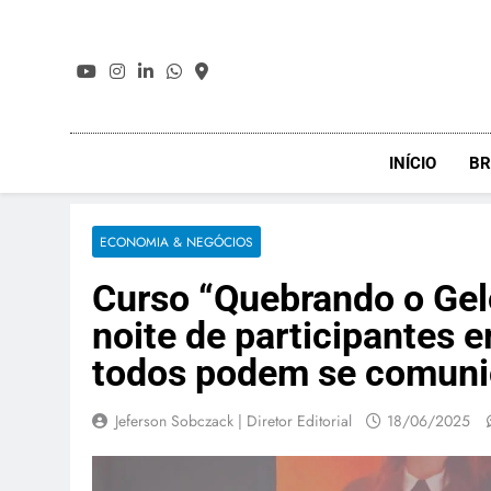
Skip
to
content
INÍCIO
BR
ECONOMIA & NEGÓCIOS
Curso “Quebrando o Gel
noite de participantes 
todos podem se comuni
Jeferson Sobczack | Diretor Editorial
18/06/2025