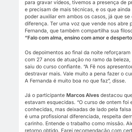
para gravar vídeos, tivemos a presença de 
e precisam de mais técnicas, e os que ainda
poder auxiliar em ambos os casos, já que s
diferença. Ter uma voz que vende nos abre po
Fernanda, que também compartilha sua filoso
“Falo com alma, ensino com amor e despert
Os depoimentos ao final da noite reforçaram
com 27 anos de atuação no ramo da beleza, r
saiu do curso confiante. “A Fê nos apresent
destravar mais. Vale muito a pena fazer o c
A Fernanda é muito boa no que faz”, disse.
Já o participante
Marcos Alves
destacou que 
estavam esquecidas. “O curso de ontem foi 
conhecidas, mas deixadas de lado pela fals
é uma profissional diferenciada, respeita d
carinho. Entende o trabalho como missão. Al
retorno obtido. Farei recomendação com cert