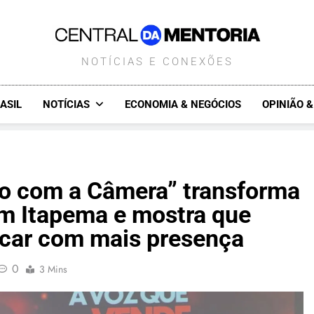
CENTRALDAMENTORIA.COM.B
NOTÍCIAS E CONEXÕES
ASIL
NOTÍCIAS
ECONOMIA & NEGÓCIOS
OPINIÃO 
o com a Câmera” transforma
em Itapema e mostra que
car com mais presença
0
3 Mins