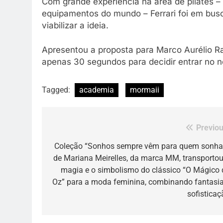
Com grande experiência na área de pilates –
equipamentos do mundo – Ferrari foi em bus
viabilizar a ideia.
Apresentou a proposta para Marco Aurélio 
apenas 30 segundos para decidir entrar no n
Tagged:
academia
mormaii
Previou
Navegação
de
Coleção “Sonhos sempre vêm para quem sonhar
de Mariana Meirelles, da marca MM, transportou
Post
magia e o simbolismo do clássico “O Mágico 
Oz” para a moda feminina, combinando fantasia
sofisticaç