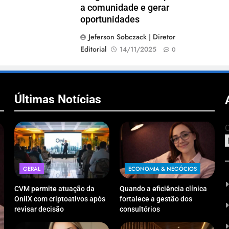
a comunidade e gerar
oportunidades
Jeferson Sobczack | Diretor
Editorial
14/11/2025
0
Últimas Notícias
C
GERAL
ECONOMIA & NEGÓCIOS
CVM permite atuação da
Quando a eficiência clínica
OnilX com criptoativos após
fortalece a gestão dos
revisar decisão
consultórios