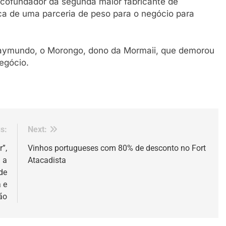
 cofundador da segunda maior fabricante de
ca de uma parceria de peso para o negócio para
Raymundo, o Morongo, dono da Mormaii, que demorou
egócio.
s:
Next:
”,
Vinhos portugueses com 80% de desconto no Fort
 a
Atacadista
de
 e
ão