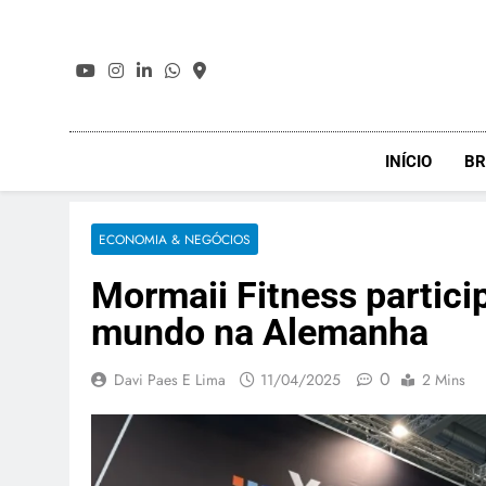
Skip
to
content
INÍCIO
BR
ECONOMIA & NEGÓCIOS
Mormaii Fitness particip
mundo na Alemanha
0
Davi Paes E Lima
11/04/2025
2 Mins