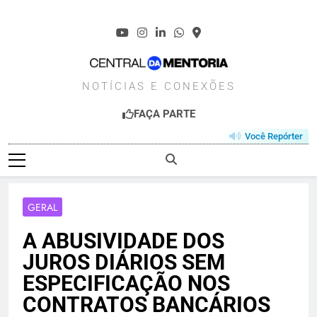
Skip
to
content
CENTRALDAMENT
NOTÍCIAS E CONEXÕES
FAÇA PARTE
Você Repórter
GERAL
A ABUSIVIDADE DOS
JUROS DIÁRIOS SEM
ESPECIFICAÇÃO NOS
CONTRATOS BANCÁRIOS