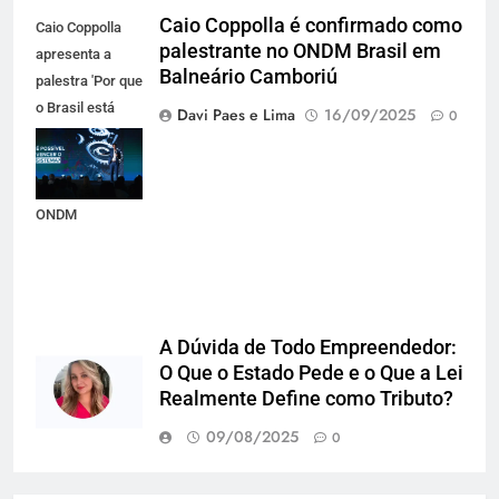
Caio Coppolla é confirmado como
Caio Coppolla
palestrante no ONDM Brasil em
apresenta a
Balneário Camboriú
palestra 'Por que
o Brasil está
Davi Paes e Lima
16/09/2025
0
condenado ao
sucesso', em
outubro, no
ONDM
A Dúvida de Todo Empreendedor:
O Que o Estado Pede e o Que a Lei
Realmente Define como Tributo?
09/08/2025
0