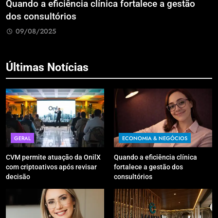
Reforma Tributária: sua empresa pagará mais
O
imposto sobre lucros e dividendos?
R
p
09/08/2025
Últimas Notícias
GERAL
ECONOMIA & NEGÓCIOS
CVM permite atuação da OnilX
Quando a eficiência clínica
com criptoativos após revisar
fortalece a gestão dos
decisão
consultórios