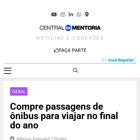
Skip
to
content
CENTRALDAMENT
NOTÍCIAS E CONEXÕES
FAÇA PARTE
Você Repórter
GERAL
Compre passagens de
ônibus para viajar no final
do ano
Jeferson Sobczack | Diretor