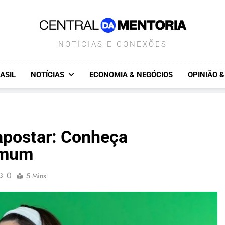
CENTRALDAMENTORIA.COM.B
NOTÍCIAS E CONEXÕES
ASIL
NOTÍCIAS
ECONOMIA & NEGÓCIOS
OPINIÃO 
 apostar: Conheça
omum
0
5 Mins