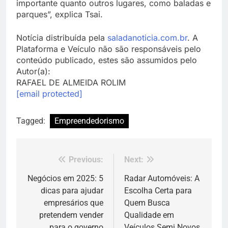
importante quanto outros lugares, como baladas e
parques”, explica Tsai.
Notícia distribuída pela
saladanoticia.com.br
. A
Plataforma e Veículo não são responsáveis pelo
conteúdo publicado, estes são assumidos pelo
Autor(a):
RAFAEL DE ALMEIDA ROLIM
[email protected]
Tagged:
Empreendedorismo
Previous:
Next:
Navegação
de
Negócios em 2025: 5
Radar Automóveis: A
dicas para ajudar
Escolha Certa para
Post
empresários que
Quem Busca
pretendem vender
Qualidade em
para o governo
Veículos Semi Novos