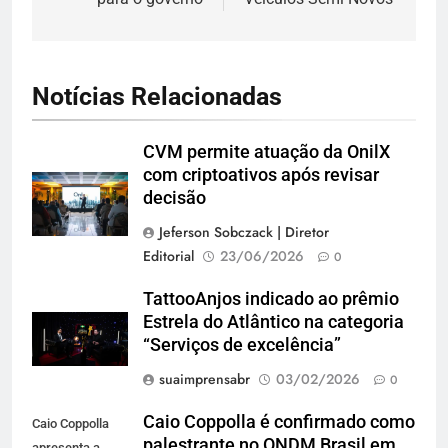
Notícias Relacionadas
CVM permite atuação da OnilX
com criptoativos após revisar
decisão
Jeferson Sobczack | Diretor
Editorial
23/06/2026
0
TattooAnjos indicado ao prêmio
Estrela do Atlântico na categoria
“Serviços de excelência”
suaimprensabr
03/02/2026
0
Caio Coppolla é confirmado como
Caio Coppolla
palestrante no ONDM Brasil em
apresenta a