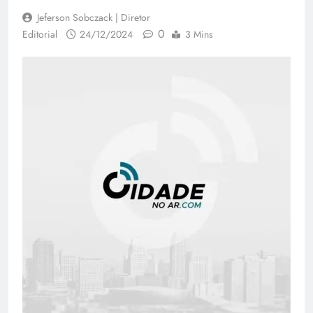
Jeferson Sobczack | Diretor
0
Editorial
24/12/2024
3 Mins