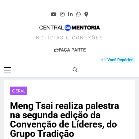
Skip
to
content
CENTRALDAMENT
NOTÍCIAS E CONEXÕES
FAÇA PARTE
Você Repórter
GERAL
Meng Tsai realiza palestra
na segunda edição da
Convenção de Líderes, do
Grupo Tradição