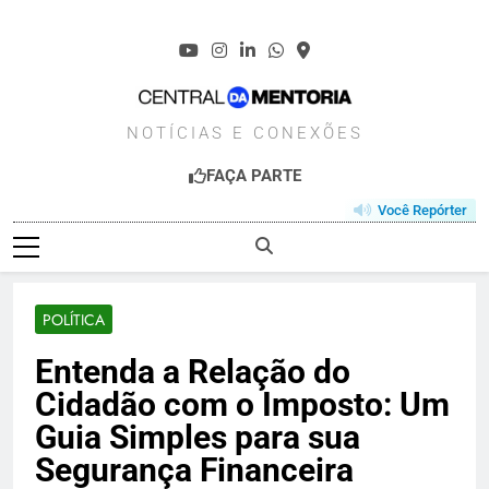
Skip
to
content
CENTRALDAMENT
NOTÍCIAS E CONEXÕES
FAÇA PARTE
Você Repórter
POLÍTICA
Entenda a Relação do
Cidadão com o Imposto: Um
Guia Simples para sua
Segurança Financeira