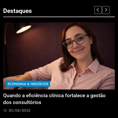
Destaques
ECONOMIA & NEGÓCIOS
Quando a eficiência clínica fortalece a gestão
R
dos consultórios
i
30/08/2025