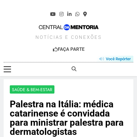
Skip
to
content
CENTRALDAMENT
NOTÍCIAS E CONEXÕES
FAÇA PARTE
Você Repórter
SAÚDE & BEM‑ESTAR
Palestra na Itália: médica
catarinense é convidada
para ministrar palestra para
dermatologistas