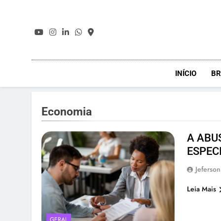
Skip
to
content
INÍCIO
BR
Economia
A ABU
ESPEC
Jeferson
Leia Mais
GERAL