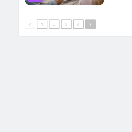
1
…
5
6
7