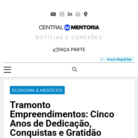
Skip
to
content
CENTRALDAMENT
NOTÍCIAS E CONEXÕES
FAÇA PARTE
Você Repórter
ECONOMIA & NEGÓCIOS
Tramonto
Empreendimentos: Cinco
Anos de Dedicação,
Conquistas e Gratidão