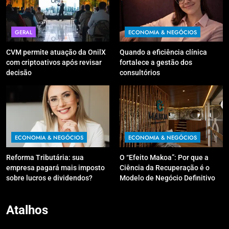
GERAL
ECONOMIA & NEGÓCIOS
CVM permite atuação da OnilX
Quando a eficiência clínica
com criptoativos após revisar
fortalece a gestão dos
decisão
consultórios
ECONOMIA & NEGÓCIOS
ECONOMIA & NEGÓCIOS
Reforma Tributária: sua
O “Efeito Makoa”: Por que a
empresa pagará mais imposto
Ciência da Recuperação é o
sobre lucros e dividendos?
Modelo de Negócio Definitivo
para Investir em 2026
Atalhos