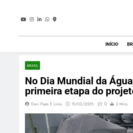
Skip
to
content
INÍCIO
BR
BRASIL
No Dia Mundial da Água,
primeira etapa do proj
0
Davi Paes E Lima
19/03/2025
3 Mins