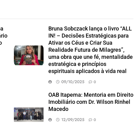
pa
Bruna Sobczack lança o livro “ALL
rio
IN! – Decisões Estratégicas para
o
Ativar os Céus e Criar Sua
Realidade Futura de Milagres”,
uma obra que une fé, mentalidade
estratégica e princípios
espirituais aplicados à vida real
09/10/2025
0
a
OAB Itapema: Mentoria em Direito
Imobiliário com Dr. Wilson Rinhel
Macedo
12/09/2025
0