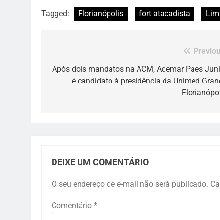
Tagged:
Florianópolis
fort atacadista
Lim
Previou
Navegação
de
Após dois mandatos na ACM, Ademar Paes Juni
é candidato à presidência da Unimed Gran
Post
Florianópol
DEIXE UM COMENTÁRIO
O seu endereço de e-mail não será publicado.
Ca
Comentário
*