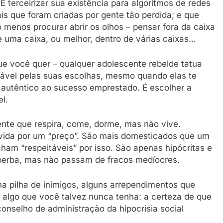
 É terceirizar sua existência para algoritmos de redes
ais que foram criadas por gente tão perdida; e que
 menos procurar abrir os olhos – pensar fora da caixa
 de uma caixa, ou melhor, dentro de várias caixas…
que você quer – qualquer adolescente rebelde tatua
sável pelas suas escolhas, mesmo quando elas te
so autêntico ao sucesso emprestado. É escolher a
l.
nte que respira, come, dorme, mas não vive.
vida por um “preço”. São mais domesticados que um
am “respeitáveis” por isso. São apenas hipócritas e
berba, mas não passam de fracos medíocres.
a pilha de inimigos, alguns arrependimentos que
 algo que você talvez nunca tenha: a certeza de que
onselho de administração da hipocrisia social