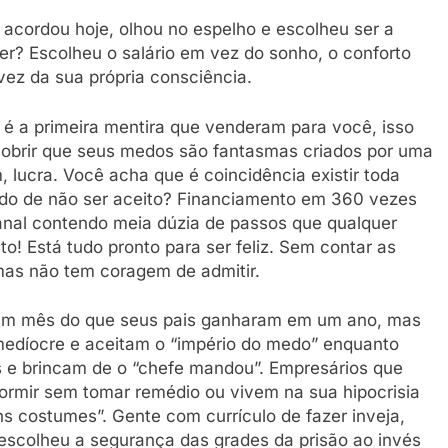
acordou hoje, olhou no espelho e escolheu ser a
r? Escolheu o salário em vez do sonho, o conforto
ez da sua própria consciência.
é a primeira mentira que venderam para você, isso
obrir que seus medos são fantasmas criados por uma
 lucra. Você acha que é coincidência existir toda
edo de não ser aceito? Financiamento em 360 vezes
anal contendo meia dúzia de passos que qualquer
! Está tudo pronto para ser feliz. Sem contar as
 mas não tem coragem de admitir.
um mês do que seus pais ganharam em um ano, mas
 medíocre e aceitam o “império do medo” enquanto
 e brincam de o “chefe mandou”. Empresários que
rmir sem tomar remédio ou vivem na sua hipocrisia
s costumes”. Gente com currículo de fazer inveja,
scolheu a segurança das grades da prisão ao invés