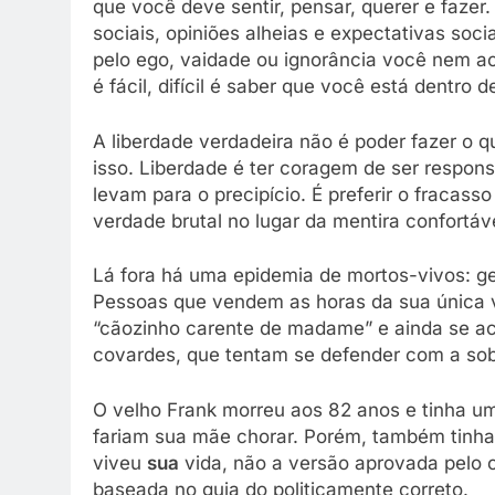
que você deve sentir, pensar, querer e fazer.
sociais, opiniões alheias e expectativas soci
pelo ego, vaidade ou ignorância você nem ao
é fácil, difícil é saber que você está dentro
A liberdade verdadeira não é poder fazer o 
isso. Liberdade é ter coragem de ser respon
levam para o precipício. É preferir o fracas
verdade brutal no lugar da mentira confortáve
Lá fora há uma epidemia de mortos-vivos: ge
Pessoas que vendem as horas da sua única 
“cãozinho carente de madame” e ainda se ach
covardes, que tentam se defender com a so
O velho Frank morreu aos 82 anos e tinha um
fariam sua mãe chorar. Porém, também tinha
viveu
sua
vida, não a versão aprovada pelo c
baseada no guia do politicamente correto.