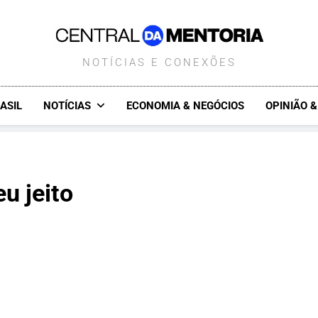
CENTRALDAMENTORIA.COM.B
NOTÍCIAS E CONEXÕES
ASIL
NOTÍCIAS
ECONOMIA & NEGÓCIOS
OPINIÃO 
u jeito